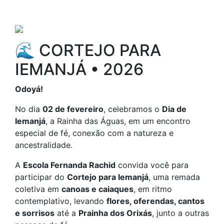
Anterior
Próxim
🌊 CORTEJO PARA
IEMANJÁ • 2026
Odoyá!
No dia
02 de fevereiro
, celebramos o
Dia de
Iemanjá
, a Rainha das Águas, em um encontro
especial de fé, conexão com a natureza e
ancestralidade.
A
Escola Fernanda Rachid
convida você para
participar do
Cortejo para Iemanjá
, uma remada
coletiva em
canoas e caiaques
, em ritmo
contemplativo, levando
flores, oferendas, cantos
e sorrisos
até a
Prainha dos Orixás
, junto a outras