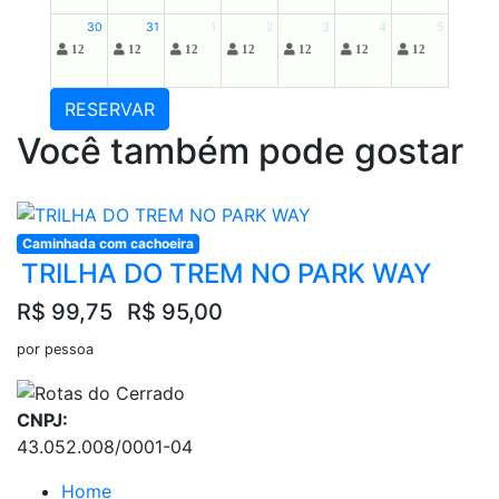
30
31
1
2
3
4
5
12
12
12
12
12
12
12
RESERVAR
Você também pode gostar
Caminhada com cachoeira
TRILHA DO TREM NO PARK WAY
R$ 99,75
R$ 95,00
por pessoa
CNPJ:
43.052.008/0001-04
Home